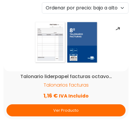
por
precio:
bajo
a
alto
Talonario liderpapel facturas octavo…
Talonarios facturas
1,16
€
IVA Incluido
Ver Producto