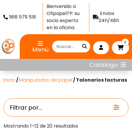
Bienvenido a
OfipapelTP: su
Envios
968 579 518
socio experto
24h/48h
en la oficina.
0
Menú
Catálogo
Inicio
/
Manipulados del papel
/ Talonarios facturas
Filtrar por...
Ordenado
Mostrando 1–12 de 20 resultados