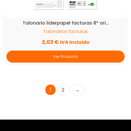
Talonario liderpapel facturas 8º ori…
Talonarios facturas
2,03
€
IVA Incluido
Ver Producto
1
2
→