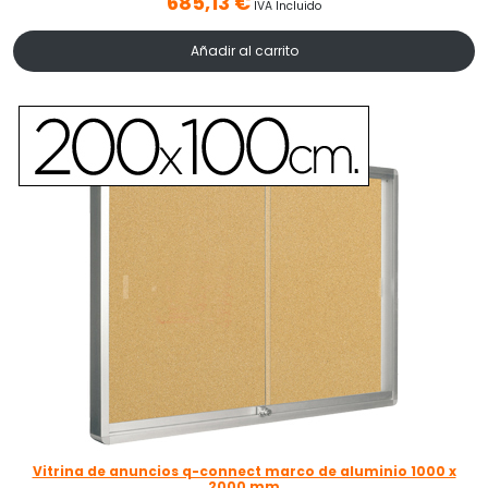
685,13
€
IVA Incluido
Añadir al carrito
Vitrina de anuncios q-connect marco de aluminio 1000 x
2000 mm