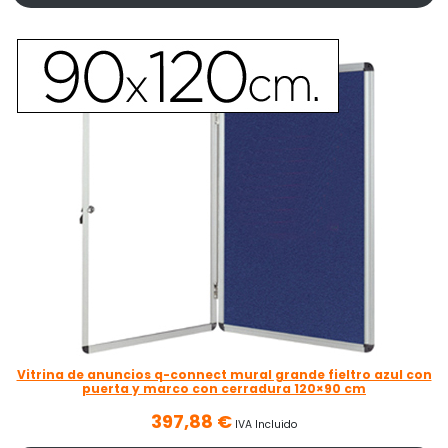
Vitrina de anuncios q-connect mural grande fieltro azul con
puerta y marco con cerradura 120×90 cm
397,88
€
IVA Incluido