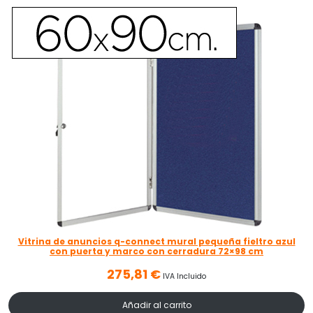
Vitrina de anuncios q-connect mural pequeña fieltro azul
con puerta y marco con cerradura 72×98 cm
275,81
€
IVA Incluido
Añadir al carrito