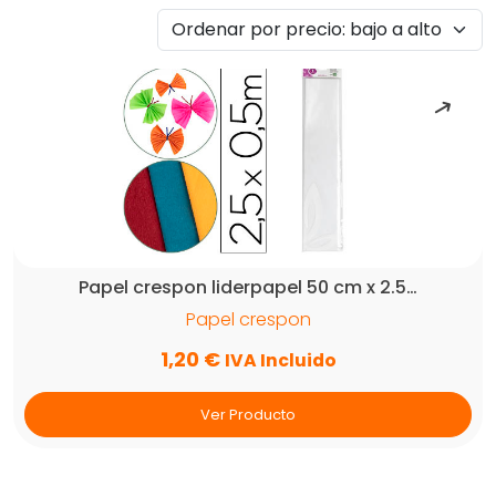
por
precio:
bajo
a
alto
Papel crespon liderpapel 50 cm x 2.5…
Papel crespon
1,20
€
IVA Incluido
Ver Producto