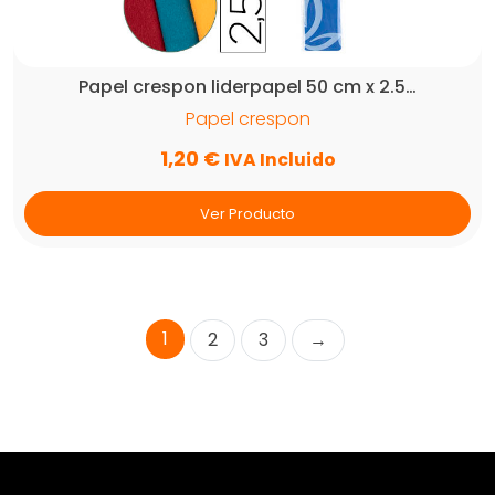
Papel crespon liderpapel 50 cm x 2.5…
Papel crespon
1,20
€
IVA Incluido
Ver Producto
1
2
3
→