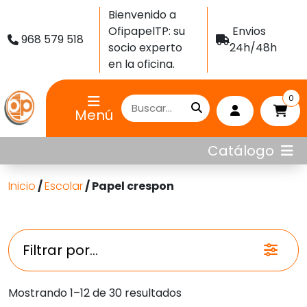
Bienvenido a
OfipapelTP: su
Envios
968 579 518
socio experto
24h/48h
en la oficina.
0
Menú
Catálogo
Inicio
/
Escolar
/ Papel crespon
Filtrar por...
Ordenado
Mostrando 1–12 de 30 resultados