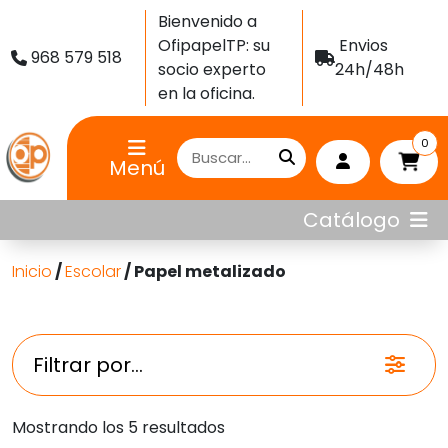
Bienvenido a
OfipapelTP: su
Envios
968 579 518
socio experto
24h/48h
en la oficina.
0
Menú
Catálogo
Inicio
/
Escolar
/ Papel metalizado
Filtrar por...
Ordenado
Mostrando los 5 resultados