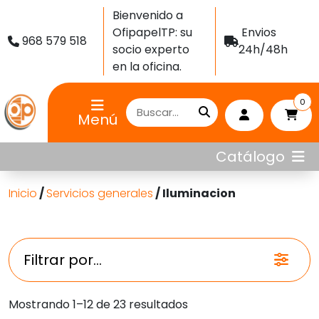
Bienvenido a
OfipapelTP: su
Envios
968 579 518
socio experto
24h/48h
en la oficina.
0
Menú
Catálogo
Inicio
/
Servicios generales
/ Iluminacion
Filtrar por...
Ordenado
Mostrando 1–12 de 23 resultados