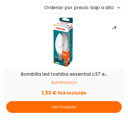
por
precio:
bajo
a
alto
Bombilla led toshiba essential c37 e…
Iluminacion
1,33
€
IVA Incluido
Ver Producto