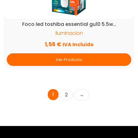
Foco led toshiba essential gu10 5.5w…
Iluminacion
1,56
€
IVA Incluido
Ver Producto
1
2
→