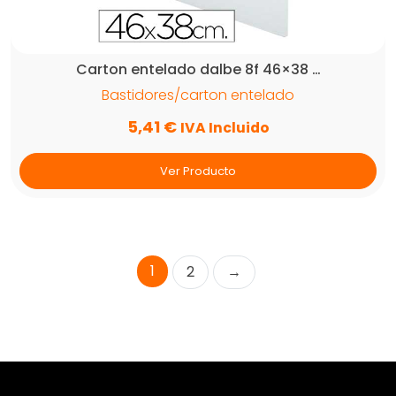
Carton entelado dalbe 8f 46×38 …
Bastidores/carton entelado
5,41
€
IVA Incluido
Ver Producto
1
2
→