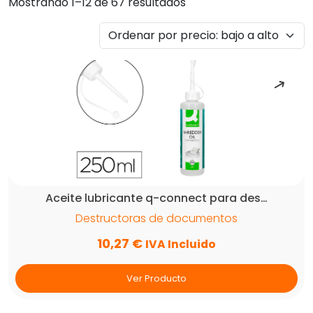
Ordenado
Mostrando 1–12 de 67 resultados
por
precio:
bajo
a
alto
Aceite lubricante q-connect para des…
Destructoras de documentos
10,27
€
IVA Incluido
Ver Producto