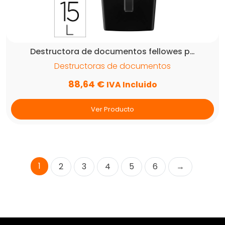
Destructora de documentos fellowes p…
Destructoras de documentos
88,64
€
IVA Incluido
Ver Producto
1
2
3
4
5
6
→