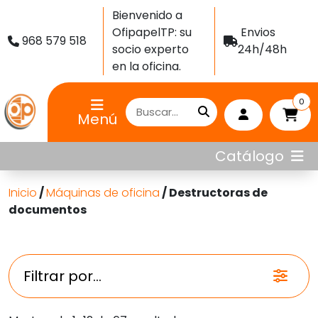
Bienvenido a
OfipapelTP: su
Envios
968 579 518
socio experto
24h/48h
en la oficina.
0
Menú
Catálogo
Inicio
/
Máquinas de oficina
/ Destructoras de
documentos
Filtrar por...