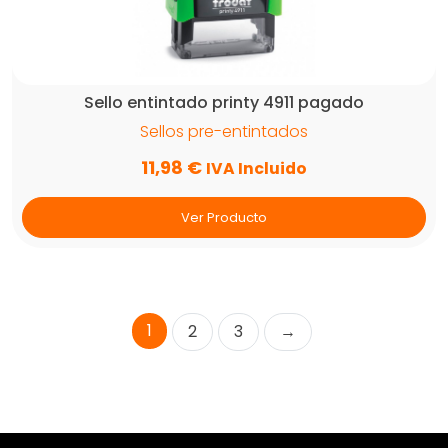
Sello entintado printy 4911 pagado
Sellos pre-entintados
11,98
€
IVA Incluido
Ver Producto
1
2
3
→