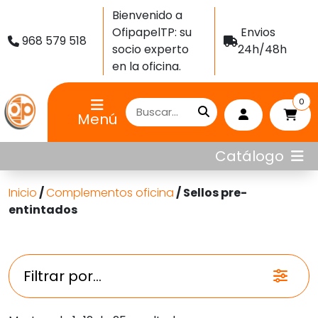
Bienvenido a
OfipapelTP: su
Envios
968 579 518
socio experto
24h/48h
en la oficina.
0
Menú
Catálogo
Inicio
/
Complementos oficina
/ Sellos pre-
entintados
Filtrar por...