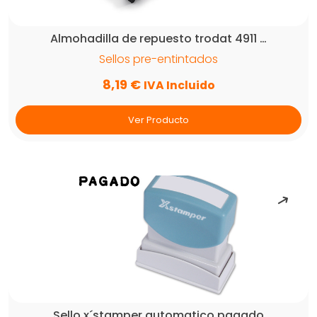
Almohadilla de repuesto trodat 4911 …
Sellos pre-entintados
8,19
€
IVA Incluido
Ver Producto
Sello x´stamper automatico pagado