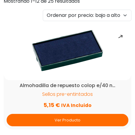
Ordenado
Mostrando 1–12 de 25 resultados
por
precio:
bajo
a
alto
Almohadilla de repuesto colop e/40 n…
Sellos pre-entintados
5,15
€
IVA Incluido
Ver Producto