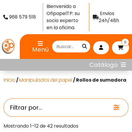
Bienvenido a
OfipapelTP: su
Envios
968 579 518
socio experto
24h/48h
en la oficina.
0
Menú
Catálogo
Inicio
/
Manipulados del papel
/ Rollos de sumadora
Filtrar por...
Ordenado
Mostrando 1–12 de 42 resultados