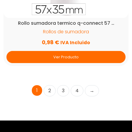
Rollo sumadora termico q-connect 57 …
Rollos de sumadora
0,98
€
IVA Incluido
Ver Producto
1
2
3
4
→