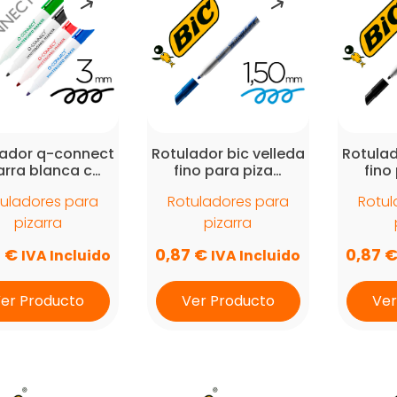
lador q-connect
Rotulador bic velleda
Rotulad
arra blanca c…
fino para piza…
fino
uladores para
Rotuladores para
Rotul
pizarra
pizarra
3
€
0,87
€
0,87
IVA Incluido
IVA Incluido
er Producto
Ver Producto
Ver