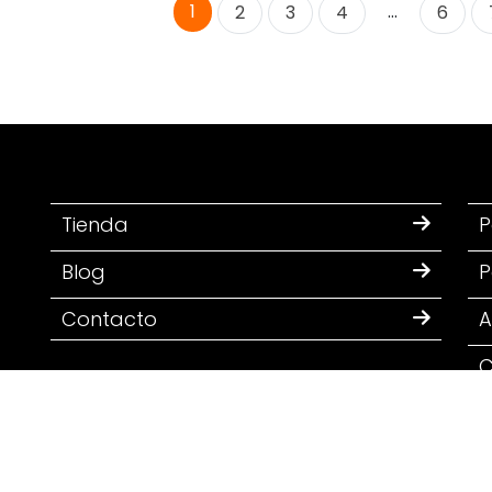
1
…
2
3
4
6
Tienda
P
Blog
P
Contacto
A
C