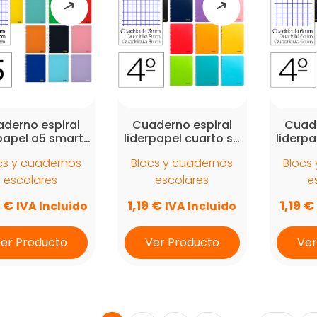
derno espiral
Cuaderno espiral
Cuade
rpapel a5 smart…
liderpapel cuarto s…
liderpa
cs y cuadernos
Blocs y cuadernos
Blocs
escolares
escolares
e
7
€
1,19
€
1,19
€
IVA Incluido
IVA Incluido
er Producto
Ver Producto
Ver