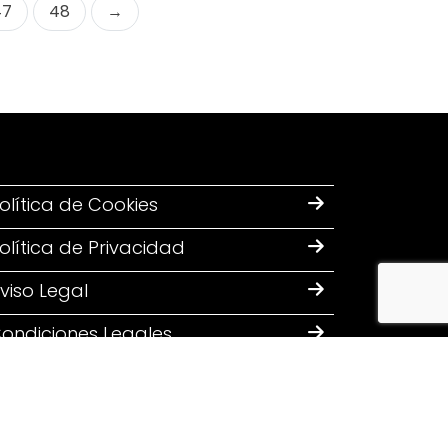
47
48
→
olítica de Cookies
olítica de Privacidad
viso Legal
ondiciones Legales
Diseñado por: