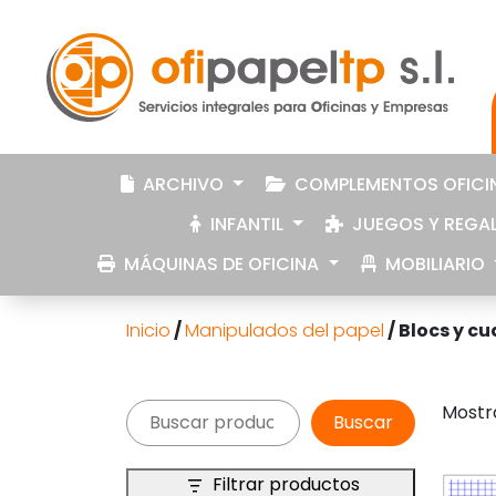
ARCHIVO
COMPLEMENTOS OFICI
INFANTIL
JUEGOS Y REGA
MÁQUINAS DE OFICINA
MOBILIARIO
Inicio
/
Manipulados del papel
/ Blocs y c
Buscar
Mostr
Buscar
Filtrar productos