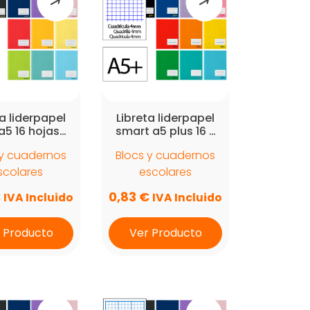
ta liderpapel
Libreta liderpapel
 a5 16 hojas…
smart a5 plus 16 …
 y cuadernos
Blocs y cuadernos
scolares
escolares
€
0,83
€
IVA Incluido
IVA Incluido
 Producto
Ver Producto