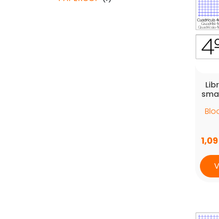
Lib
smar
Blo
1,0
V