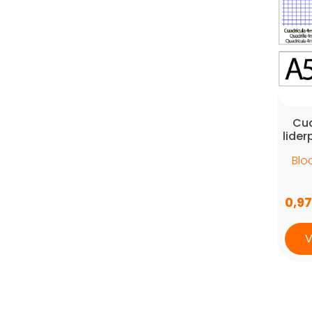
Cua
lide
Blo
0,9
V