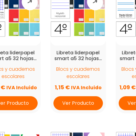
reta liderpapel
Libreta liderpapel
Libre
t a5 32 hojas…
smart a5 32 hojas…
smart 
cs y cuadernos
Blocs y cuadernos
Blocs
escolares
escolares
e
9
€
1,15
€
1,09
€
IVA Incluido
IVA Incluido
er Producto
Ver Producto
Ver