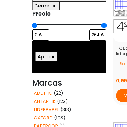
Cerrar
Precio
Cua
lide
Aplicar
Blo
0,9
Marcas
ADDITIO
(22)
V
ANTARTIK
(122)
LIDERPAPEL
(313)
OXFORD
(108)
PAPERCOP
(1)