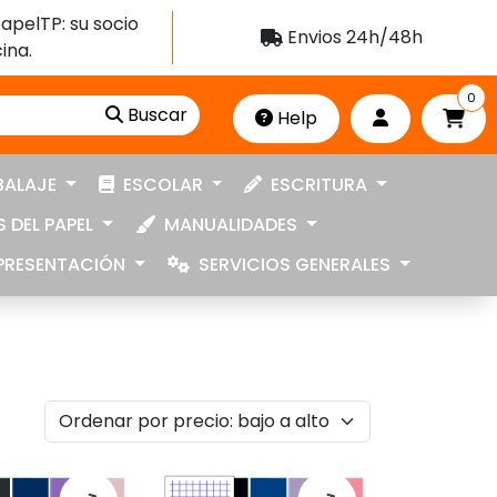
apelTP: su socio
Envios 24h/48h
ina.
0
Buscar
Help
ALAJE
ESCOLAR
ESCRITURA
 DEL PAPEL
MANUALIDADES
RESENTACIÓN
SERVICIOS GENERALES