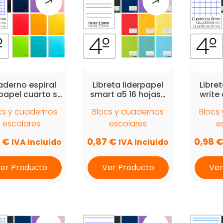
a
alto
derno espiral
Libreta liderpapel
Libre
rpapel cuarto s…
smart a5 16 hojas…
write
cs y cuadernos
Blocs y cuadernos
Blocs
escolares
escolares
e
9
€
0,87
€
0,98
IVA Incluido
IVA Incluido
er Producto
Ver Producto
Ver