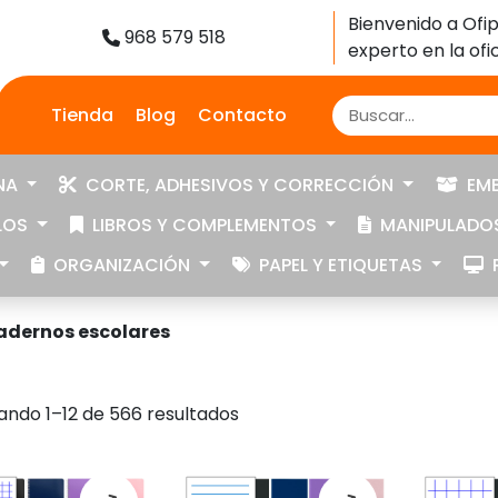
Bienvenido a Ofip
968 579 518
experto en la ofic
Tienda
Blog
Contacto
NA
CORTE, ADHESIVOS Y CORRECCIÓN
EMB
LOS
LIBROS Y COMPLEMENTOS
MANIPULADOS
ORGANIZACIÓN
PAPEL Y ETIQUETAS
P
uadernos escolares
Ordenado
ando 1–12 de 566 resultados
por
precio:
bajo