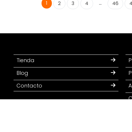
1
…
2
3
4
46
Tienda
P
Blog
P
Contacto
A
C