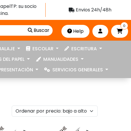
apelTP: su socio
Envios 24h/48h
ina.
0
Buscar
Help
ALAJE
ESCOLAR
ESCRITURA
 DEL PAPEL
MANUALIDADES
RESENTACIÓN
SERVICIOS GENERALES