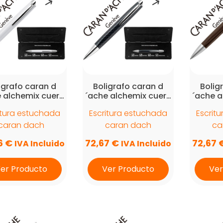
igrafo caran d
Boligrafo caran d
Bolig
 alchemix cuer…
´ache alchemix cuer…
´ache a
itura estuchada
Escritura estuchada
Escrit
caran dach
caran dach
ca
6
€
72,67
€
72,67
IVA Incluido
IVA Incluido
er Producto
Ver Producto
Ver