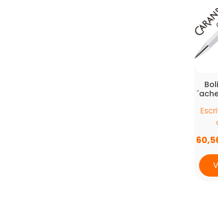
Bol
´ache
Escr
60,5
V