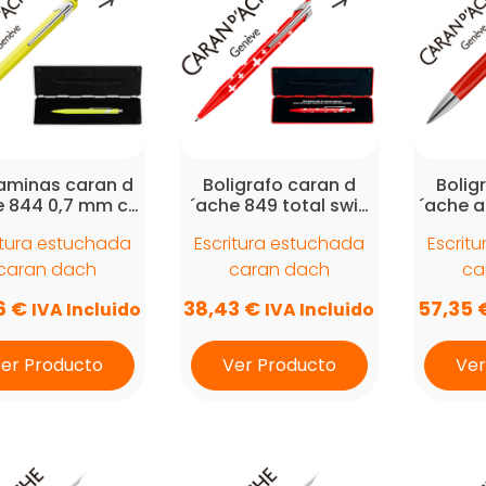
a
alto
aminas caran d
Boligrafo caran d
Bolig
e 844 0,7 mm c…
´ache 849 total swi…
´ache a
itura estuchada
Escritura estuchada
Escrit
caran dach
caran dach
ca
6
€
38,43
€
57,35
IVA Incluido
IVA Incluido
er Producto
Ver Producto
Ver