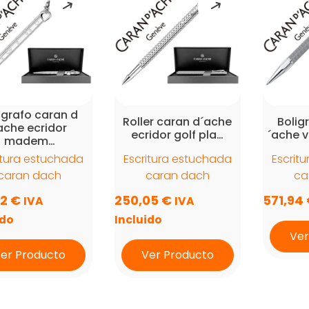
igrafo caran d
Roller caran d´ache
Bolig
ache ecridor
ecridor golf pla…
´ache v
madem…
itura estuchada
Escritura estuchada
Escrit
caran dach
caran dach
ca
92
€
250,05
€
571,94
IVA
IVA
ido
Incluido
Ver
er Producto
Ver Producto