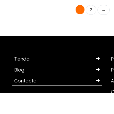
1
2
→
Tienda
P
Blog
P
Contacto
A
C