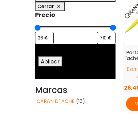
Cerrar
Precio
Port
´ach
Aplicar
Escr
26,4
Marcas
CARAN D´ ACHE
(13)
V