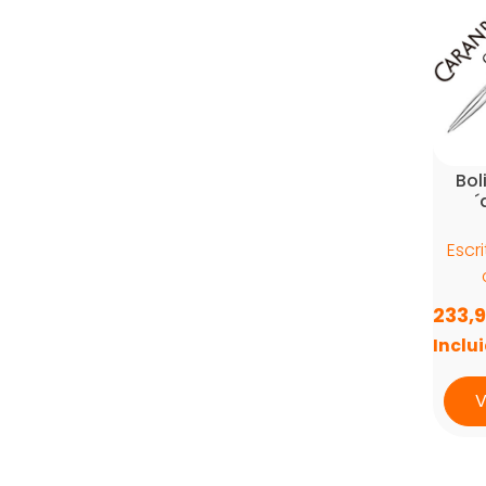
Bol
´
Escr
233,
Inclu
V