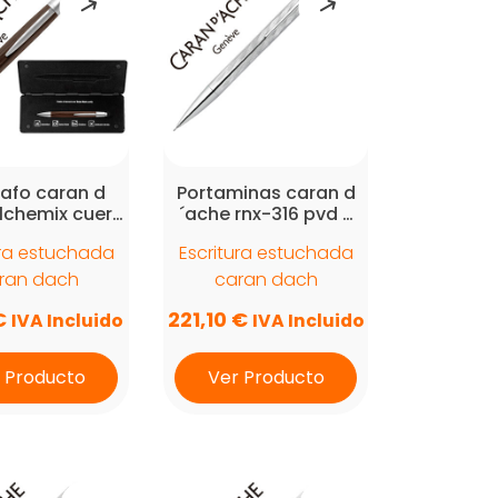
rafo caran d
Portaminas caran d
lchemix cuer…
´ache rnx-316 pvd …
ura estuchada
Escritura estuchada
ran dach
caran dach
€
221,10
€
IVA Incluido
IVA Incluido
 Producto
Ver Producto