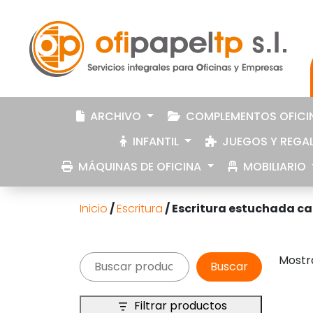
ARCHIVO
COMPLEMENTOS OFICI
INFANTIL
JUEGOS Y REGA
MÁQUINAS DE OFICINA
MOBILIARIO
Inicio
/
Escritura
/ Escritura estuchada c
Buscar
Mostra
Buscar
Filtrar productos