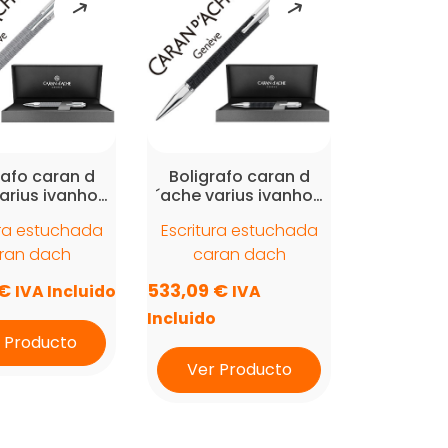
rafo caran d
Boligrafo caran d
arius ivanho…
´ache varius ivanho…
ura estuchada
Escritura estuchada
ran dach
caran dach
€
533,09
€
IVA Incluido
IVA
Incluido
 Producto
Ver Producto