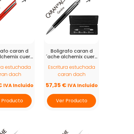
rafo caran d
Boligrafo caran d
lchemix cuer…
´ache alchemix cuer…
ura estuchada
Escritura estuchada
ran dach
caran dach
€
57,35
€
IVA Incluido
IVA Incluido
 Producto
Ver Producto