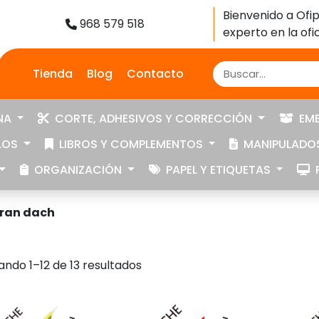
Bienvenido a Ofip
968 579 518
experto en la ofic
Tienda
Blog
Contacto
NA
CORTE, ADHESIVOS Y CORRECCIÓN
EMB
LOS
LIBROS Y COMPLEMENTOS
MANIPULADOS
ORGANIZACIÓN
PAPEL Y ETIQUETAS
P
aran dach
Ordenado
ndo 1–12 de 13 resultados
por
precio:
bajo