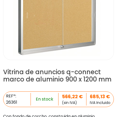
Vitrina de anuncios q-connect
marco de aluminio 900 x 1200 mm
REFª:
566,22
€
685,13
€
En stock
26361
(sin IVA)
IVA Incluido
Con fondo de corcho, construida en aluminio