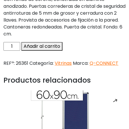
anodizado. Puertas correderas de cristal de seguridad
antirroturas de 5 mm de grosor y cerradura con 2
llaves. Provista de accesorios de fijación a la pared.
Cantoneras redondeadas. Puerta de cristal. Fondo: 6
cm.
Vitrina
Añadir al carrito
de
anuncios
REFª:
26361
Categoría:
Vitrinas
Marca:
Q-CONNECT
q-
connect
Productos relacionados
marco
de
aluminio
900
x
1200
mm
cantidad