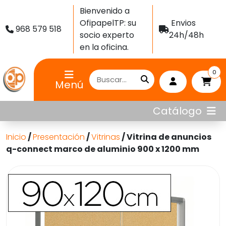
Bienvenido a
OfipapelTP: su
Envios
968 579 518
socio experto
24h/48h
en la oficina.
0
Menú
Catálogo
Inicio
/
Presentación
/
Vitrinas
/ Vitrina de anuncios
q-connect marco de aluminio 900 x 1200 mm