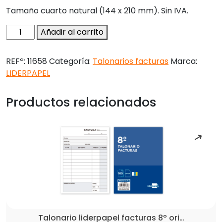
Tamaño cuarto natural (144 x 210 mm). Sin IVA.
Talonario
Añadir al carrito
liderpapel
facturas
REFª:
11658
Categoría:
Talonarios facturas
Marca:
cuarto
LIDERPAPEL
original
t117
Productos relacionados
sin
i.v.a
cantidad
Talonario liderpapel facturas 8º ori…