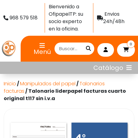
Bienvenido a
OfipapelTP: su
Envios
968 579 518
socio experto
24h/48h
en la oficina.
0
Menú
Catálogo
Inicio
/
Manipulados del papel
/
Talonarios
facturas
/ Talonario liderpapel facturas cuarto
original t117 sin i.v.a