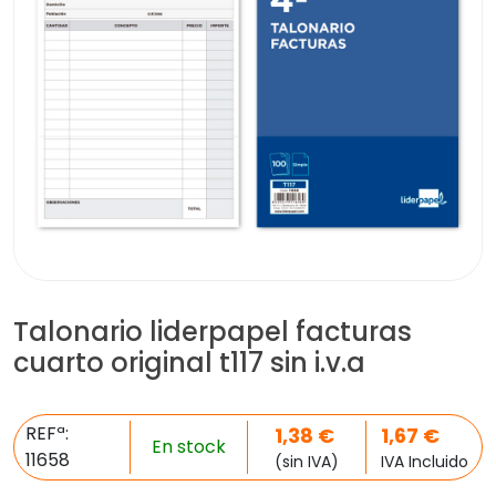
Talonario liderpapel facturas
cuarto original t117 sin i.v.a
REFª:
1,38
€
1,67
€
En stock
11658
(sin IVA)
IVA Incluido