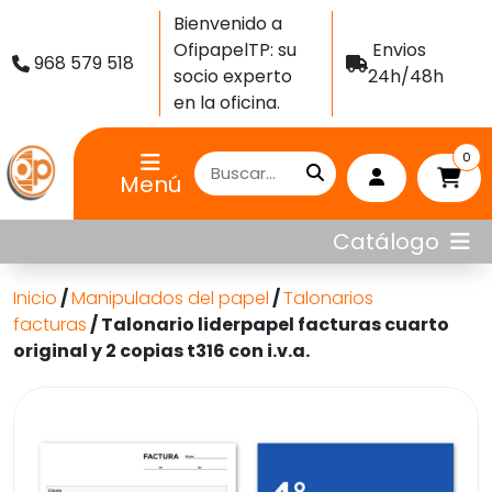
Bienvenido a
OfipapelTP: su
Envios
968 579 518
socio experto
24h/48h
en la oficina.
0
Menú
Catálogo
Inicio
/
Manipulados del papel
/
Talonarios
facturas
/ Talonario liderpapel facturas cuarto
original y 2 copias t316 con i.v.a.