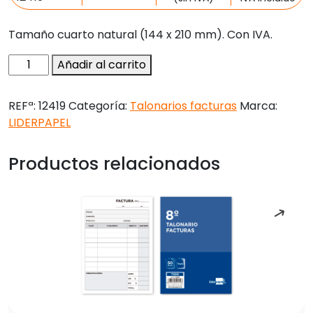
Tamaño cuarto natural (144 x 210 mm). Con IVA.
Talonario
Añadir al carrito
liderpapel
facturas
REFª:
12419
Categoría:
Talonarios facturas
Marca:
cuarto
LIDERPAPEL
original
y
Productos relacionados
2
copias
t316
con
i.v.a.
cantidad