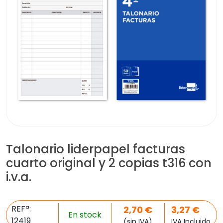
Talonario liderpapel facturas
cuarto original y 2 copias t316 con
i.v.a.
REFª:
2,70
€
3,27
€
En stock
12419
(sin IVA)
IVA Incluido