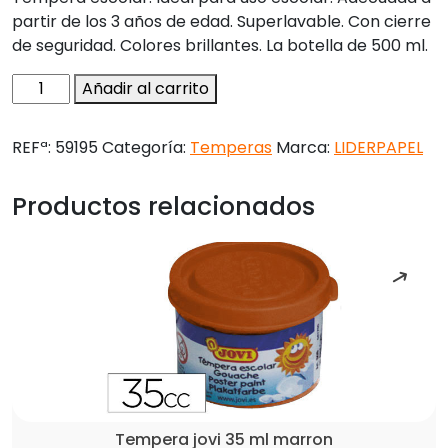
partir de los 3 años de edad. Superlavable. Con cierre
de seguridad. Colores brillantes. La botella de 500 ml.
Tempera
Añadir al carrito
liquida
liderpapel
REFª:
59195
Categoría:
Temperas
Marca:
LIDERPAPEL
escolar
500
Productos relacionados
ml
amarillo
cantidad
Tempera jovi 35 ml marron