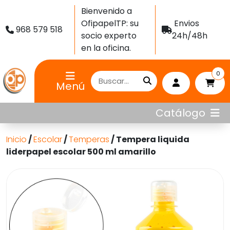
Bienvenido a
OfipapelTP: su
Envios
968 579 518
socio experto
24h/48h
en la oficina.
0
Menú
Catálogo
Inicio
/
Escolar
/
Temperas
/ Tempera liquida
liderpapel escolar 500 ml amarillo