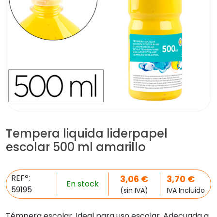
Tempera liquida liderpapel
escolar 500 ml amarillo
REFª:
3,06
€
3,70
€
En stock
59195
(sin IVA)
IVA Incluido
Témpera escolar. Ideal para uso escolar. Adecuada a