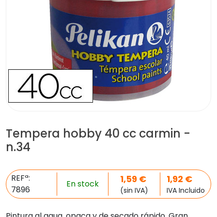
Tempera hobby 40 cc carmin -
n.34
REFª:
1,59
€
1,92
€
En stock
7896
(sin IVA)
IVA Incluido
Pintura al agua, opaca y de secado rápido. Gran