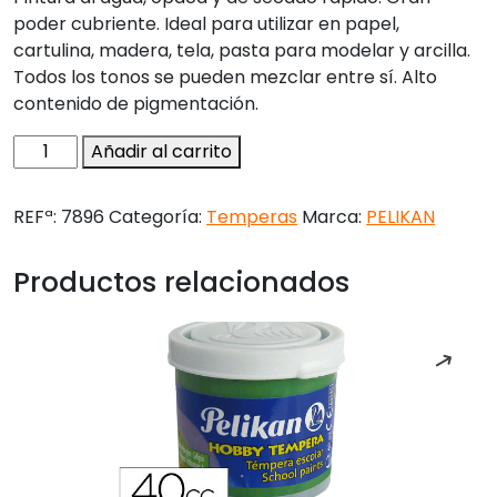
poder cubriente. Ideal para utilizar en papel,
cartulina, madera, tela, pasta para modelar y arcilla.
Todos los tonos se pueden mezclar entre sí. Alto
contenido de pigmentación.
Tempera
Añadir al carrito
hobby
40
REFª:
7896
Categoría:
Temperas
Marca:
PELIKAN
cc
carmin
Productos relacionados
-
n.34
cantidad