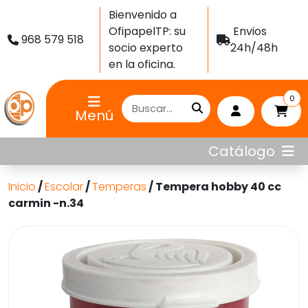
Bienvenido a
OfipapelTP: su
Envios
968 579 518
socio experto
24h/48h
en la oficina.
0
Menú
Catálogo
Inicio
/
Escolar
/
Temperas
/ Tempera hobby 40 cc
carmin -n.34