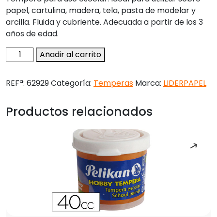
papel, cartulina, madera, tela, pasta de modelar y
arcilla. Fluida y cubriente. Adecuada a partir de los 3
años de edad.
Tempera
Añadir al carrito
liderpapel
escolar
REFª:
62929
Categoría:
Temperas
Marca:
LIDERPAPEL
40
ml
Productos relacionados
azul
cian
cantidad