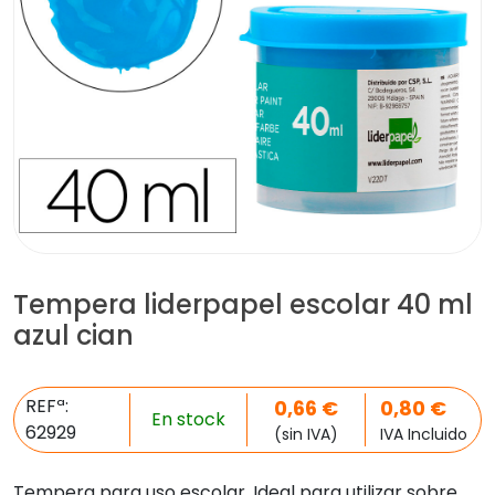
Tempera liderpapel escolar 40 ml
azul cian
REFª:
0,66
€
0,80
€
En stock
62929
(sin IVA)
IVA Incluido
Tempera para uso escolar. Ideal para utilizar sobre