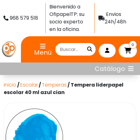
Bienvenido a
OfipapelTP: su
Envios
968 579 518
socio experto
24h/48h
en la oficina.
0
Menú
Catálogo
Inicio
/
Escolar
/
Temperas
/ Tempera liderpapel
escolar 40 ml azul cian