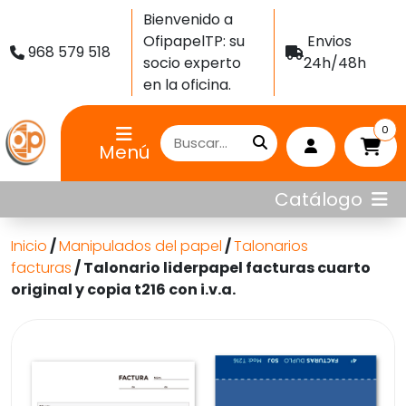
Bienvenido a
OfipapelTP: su
Envios
968 579 518
socio experto
24h/48h
en la oficina.
0
Menú
Catálogo
Inicio
/
Manipulados del papel
/
Talonarios
facturas
/ Talonario liderpapel facturas cuarto
original y copia t216 con i.v.a.