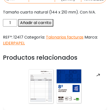
Tamaño cuarto natural (144 x 210 mm). Con IVA.
Talonario
Añadir al carrito
liderpapel
facturas
REFª:
12417
Categoría:
Talonarios facturas
Marca:
cuarto
LIDERPAPEL
original
y
Productos relacionados
copia
t216
con
i.v.a.
cantidad