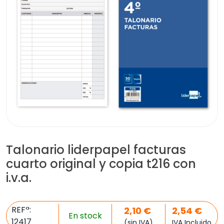
Talonario liderpapel facturas
cuarto original y copia t216 con
i.v.a.
REFª:
2,10
€
2,54
€
En stock
12417
(sin IVA)
IVA Incluido