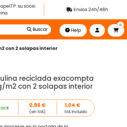
apelTP: su socio
Envios 24h/48h
ina.
0
Buscar
Help
 con 2 solapas interior
ulina reciclada exacompta
/m2 con 2 solapas interior
0,86
€
1,04
€
tock
(sin IVA)
IVA Incluido
as impresas en la portada de la