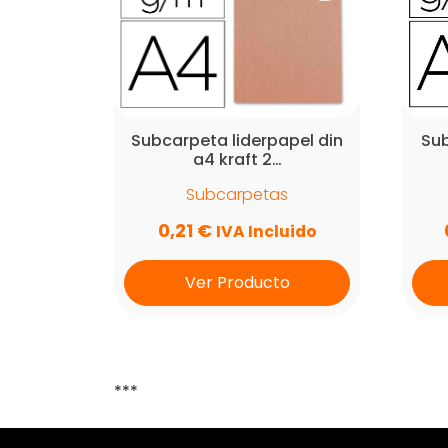
Subcarpeta liderpapel din
Sub
a4 kraft 2…
Subcarpetas
0,21
€
IVA Incluido
Ver Producto
***