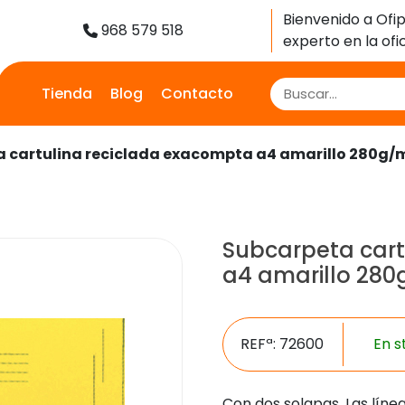
Bienvenido a Ofip
968 579 518
experto en la ofic
Tienda
Blog
Contacto
 cartulina reciclada exacompta a4 amarillo 280g/m2
Subcarpeta cart
a4 amarillo 280g
REFª: 72600
En s
Con dos solapas. Las líne