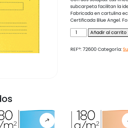
subcarpeta facilitan la ide
Fabricada en cartulina ec
Certificada Blue Angel. F
Subcarpeta
Añadir al carrito
cartulina
reciclada
REFª:
72600
Categoría:
S
exacompta
a4
amarillo
280g/m2
con
2
solapas
dos
interior
cantidad