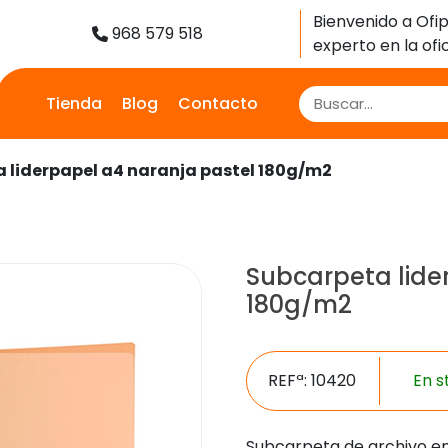
Bienvenido a Ofip
968 579 518
experto en la ofic
Tienda
Blog
Contacto
 liderpapel a4 naranja pastel 180g/m2
Subcarpeta lide
180g/m2
REFª: 10420
En s
Subcarpeta de archivo en 