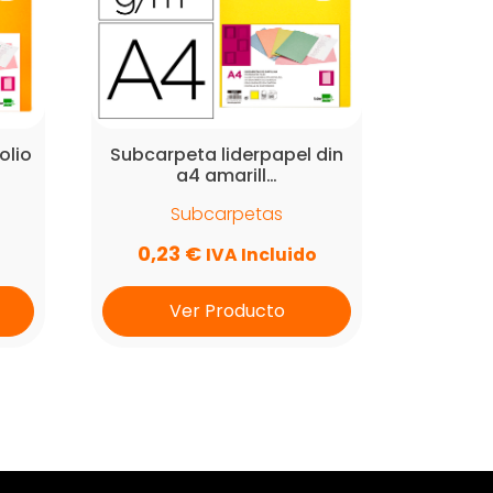
olio
Subcarpeta liderpapel din
a4 amarill…
Subcarpetas
0,23
€
IVA Incluido
Ver Producto