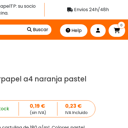
apelTP: su socio
Envios 24h/48h
ina.
0
Buscar
Help
rpapel a4 naranja pastel
0,19
€
0,23
€
tock
(sin IVA)
IVA Incluido
cartulina de 180 g/m². Colores pastel.