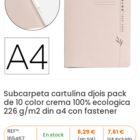
Subcarpeta cartulina djois pack
de 10 color crema 100% ecologica
226 g/m2 din a4 con fastener
REFª:
6,29
€
7,61
€
En stock
165467
(sin IVA)
IVA Incluido