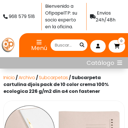
Bienvenido a
OfipapelTP: su
Envios
968 579 518
socio experto
24h/48h
en la oficina.
0
Menú
Catálogo
Inicio
/
Archivo
/
Subcarpetas
/ Subcarpeta
cartulina djois pack de 10 color crema 100%
ecologica 226 g/m2 din a4 con fastener