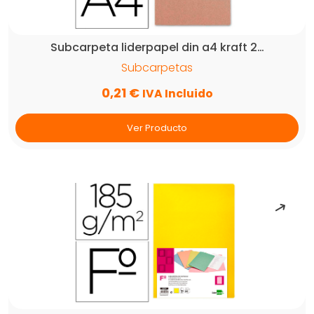
din
a4
con
Subcarpeta liderpapel din a4 kraft 2…
fastener
cantidad
Subcarpetas
0,21
€
IVA Incluido
Ver Producto