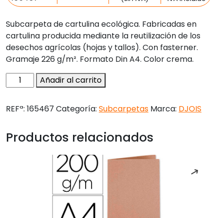
Subcarpeta de cartulina ecológica. Fabricadas en
cartulina producida mediante la reutilización de los
desechos agrícolas (hojas y tallos). Con fasterner.
Gramaje 226 g/m². Formato Din A4. Color crema.
Subcarpeta
Añadir al carrito
cartulina
djois
REFª:
165467
Categoría:
Subcarpetas
Marca:
DJOIS
pack
de
Productos relacionados
10
color
crema
100%
ecologica
226
g/m2