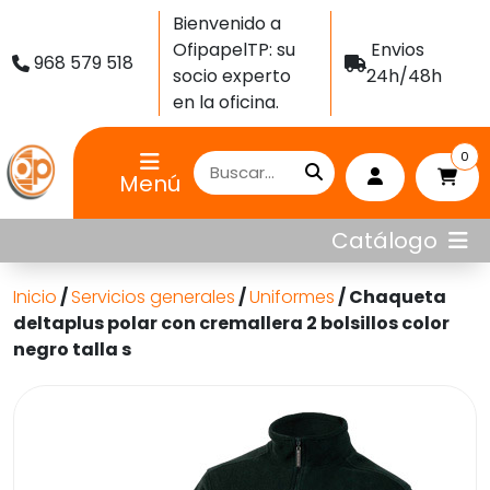
Bienvenido a
OfipapelTP: su
Envios
968 579 518
socio experto
24h/48h
en la oficina.
0
Menú
Catálogo
Inicio
/
Servicios generales
/
Uniformes
/ Chaqueta
deltaplus polar con cremallera 2 bolsillos color
negro talla s