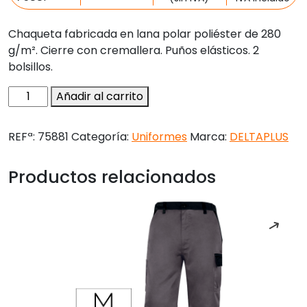
Chaqueta fabricada en lana polar poliéster de 280
g/m². Cierre con cremallera. Puños elásticos. 2
bolsillos.
Chaqueta
Añadir al carrito
deltaplus
polar
REFª:
75881
Categoría:
Uniformes
Marca:
DELTAPLUS
con
cremallera
Productos relacionados
2
bolsillos
color
negro
talla
s
cantidad