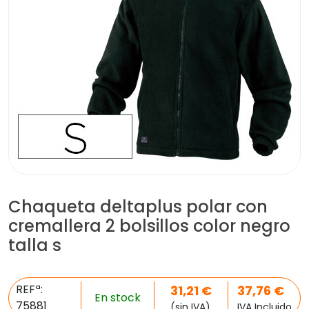
Chaqueta deltaplus polar con
cremallera 2 bolsillos color negro
talla s
REFª:
31,21
€
37,76
€
En stock
75881
(sin IVA)
IVA Incluido