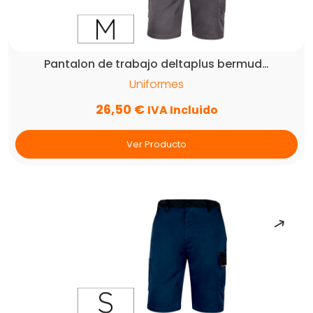
talla
s
cantidad
Pantalon de trabajo deltaplus bermud…
Uniformes
26,50
€
IVA Incluido
Ver Producto