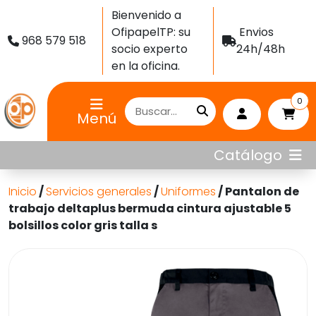
Bienvenido a
OfipapelTP: su
Envios
968 579 518
socio experto
24h/48h
en la oficina.
0
Menú
Catálogo
Inicio
/
Servicios generales
/
Uniformes
/ Pantalon de
trabajo deltaplus bermuda cintura ajustable 5
bolsillos color gris talla s