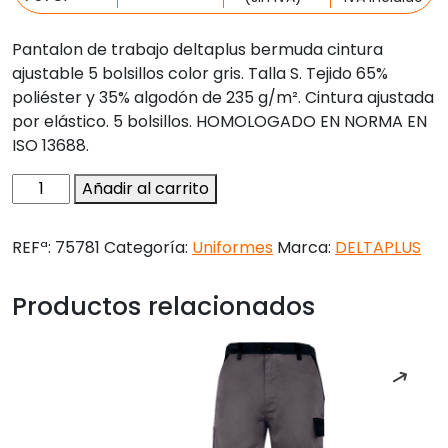
Pantalon de trabajo deltaplus bermuda cintura
ajustable 5 bolsillos color gris. Talla S. Tejido 65%
poliéster y 35% algodón de 235 g/m². Cintura ajustada
por elástico. 5 bolsillos. HOMOLOGADO EN NORMA EN
ISO 13688.
Pantalon
Añadir al carrito
de
trabajo
REFª:
75781
Categoría:
Uniformes
Marca:
DELTAPLUS
deltaplus
bermuda
Productos relacionados
cintura
ajustable
5
bolsillos
color
gris