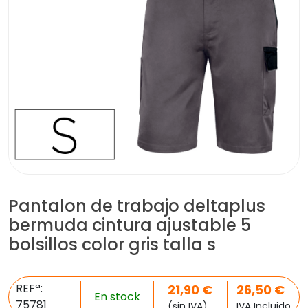
Pantalon de trabajo deltaplus
bermuda cintura ajustable 5
bolsillos color gris talla s
REFª:
21,90
€
26,50
€
En stock
75781
(sin IVA)
IVA Incluido