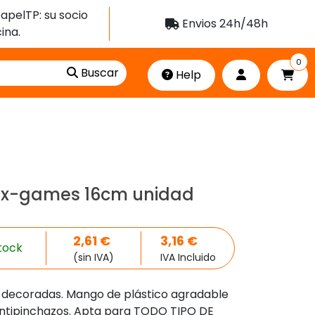
apelTP: su socio
Envios 24h/48h
ina.
0
Buscar
Help
el x-games 16cm unidad
2,61
€
3,16
€
tock
(sin IVA)
IVA Incluido
e decoradas. Mango de plástico agradable
antipinchazos. Apta para TODO TIPO DE