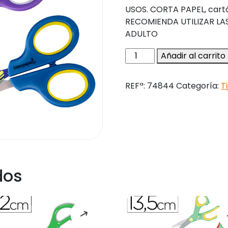
USOS. CORTA PAPEL, cartón,
RECOMIENDA UTILIZAR LAS
ADULTO
Tijera
Añadir al carrito
liderpapel
x-
REFª:
74844
Categoría:
T
games
16cm
unidad
cantidad
dos