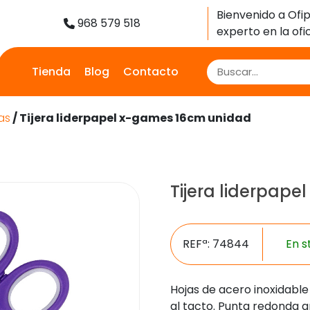
Bienvenido a Ofip
968 579 518
experto en la ofic
Tienda
Blog
Contacto
ras
/ Tijera liderpapel x-games 16cm unidad
Tijera liderpap
REFª: 74844
En s
Hojas de acero inoxidabl
al tacto. Punta redonda 