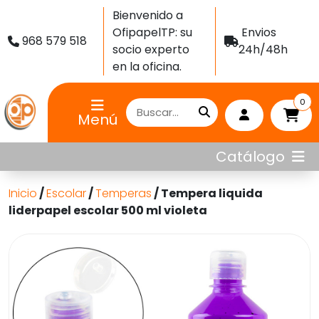
Bienvenido a
OfipapelTP: su
Envios
968 579 518
socio experto
24h/48h
en la oficina.
0
Menú
Catálogo
Inicio
/
Escolar
/
Temperas
/ Tempera liquida
liderpapel escolar 500 ml violeta