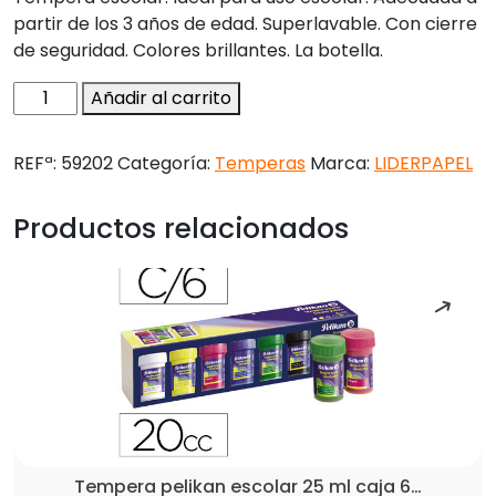
partir de los 3 años de edad. Superlavable. Con cierre
de seguridad. Colores brillantes. La botella.
Tempera
Añadir al carrito
liquida
liderpapel
REFª:
59202
Categoría:
Temperas
Marca:
LIDERPAPEL
escolar
500
Productos relacionados
ml
violeta
cantidad
Tempera pelikan escolar 25 ml caja 6…