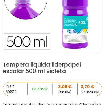
Tempera liquida liderpapel
escolar 500 ml violeta
REFª:
3,06
€
3,70
€
En stock
59202
(sin IVA)
IVA Incluido
Témpera escolar. Ideal para uso escolar. Adecuada a