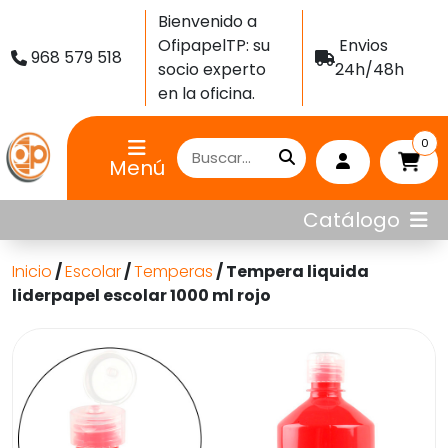
Bienvenido a
OfipapelTP: su
Envios
968 579 518
socio experto
24h/48h
en la oficina.
0
Menú
Catálogo
Inicio
/
Escolar
/
Temperas
/ Tempera liquida
liderpapel escolar 1000 ml rojo