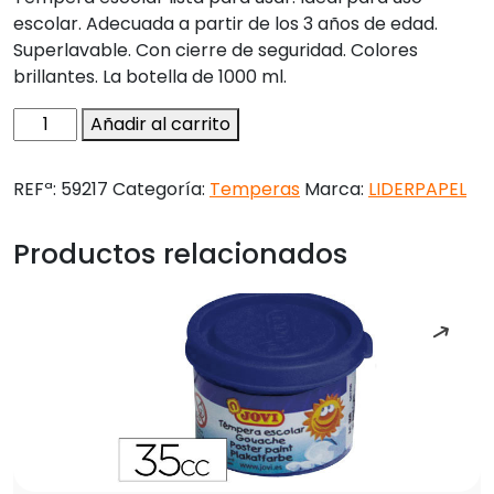
escolar. Adecuada a partir de los 3 años de edad.
Superlavable. Con cierre de seguridad. Colores
brillantes. La botella de 1000 ml.
Tempera
Añadir al carrito
liquida
liderpapel
REFª:
59217
Categoría:
Temperas
Marca:
LIDERPAPEL
escolar
1000
Productos relacionados
ml
rojo
cantidad