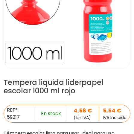
Tempera liquida liderpapel
escolar 1000 ml rojo
REFª:
4,58
€
5,54
€
En stock
59217
(sin IVA)
IVA Incluido
Témpera escolar lista para usar. Ideal para uso