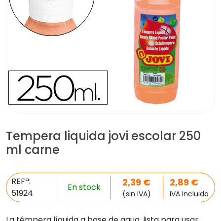
Tempera liquida jovi escolar 250
ml carne
REFª:
2,39
€
2,89
€
En stock
51924
(sin IVA)
IVA Incluido
La témpera líquida a base de agua, lista para usar,