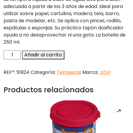
adecuada a partir de los 3 años de edad. Ideal para
utilizar sobre papel, cartulina, madera, tela, barro,
pasta de modelar, etc. Se aplica con pincel, rodillo,
espátulas o esponjas. Su práctico tapón dosificador
ayuda a no desaprovechar ni una gota. La botella de
250 ml.
Tempera
Añadir al carrito
liquida
jovi
REFª:
51924
Categoría:
Temperas
Marca:
JOVI
escolar
250
Productos relacionados
ml
carne
cantidad