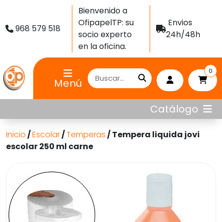
Bienvenido a
OfipapelTP: su
Envios
968 579 518
socio experto
24h/48h
en la oficina.
0
Menú
Catálogo
Inicio
/
Escolar
/
Temperas
/ Tempera liquida jovi
escolar 250 ml carne