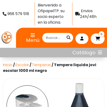
Bienvenido a
OfipapelTP: su
Envios
968 579 518
socio experto
24h/48h
en la oficina.
0
Menú
Catálogo
Inicio
/
Escolar
/
Temperas
/ Tempera liquida jovi
escolar 1000 ml negro