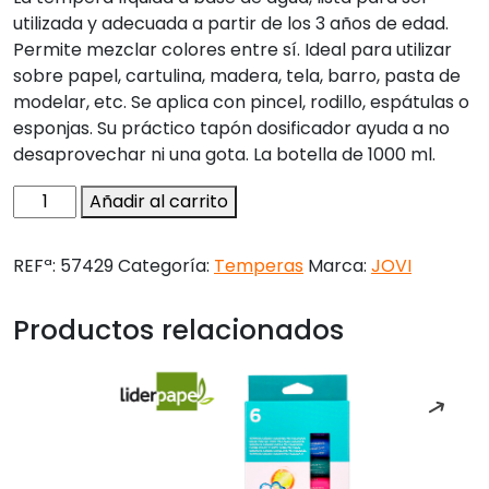
utilizada y adecuada a partir de los 3 años de edad.
Permite mezclar colores entre sí. Ideal para utilizar
sobre papel, cartulina, madera, tela, barro, pasta de
modelar, etc. Se aplica con pincel, rodillo, espátulas o
esponjas. Su práctico tapón dosificador ayuda a no
desaprovechar ni una gota. La botella de 1000 ml.
Tempera
Añadir al carrito
liquida
jovi
REFª:
57429
Categoría:
Temperas
Marca:
JOVI
escolar
1000
Productos relacionados
ml
negro
cantidad