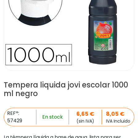
Tempera liquida jovi escolar 1000
ml negro
REFª:
6,65
€
8,05
€
En stock
57429
(sin IVA)
IVA Incluido
La témpera líquida a base de agua, lista para ser