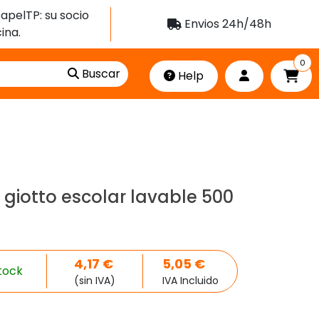
apelTP: su socio
Envios 24h/48h
ina.
0
Buscar
Help
 giotto escolar lavable 500
4,17
€
5,05
€
tock
(sin IVA)
IVA Incluido