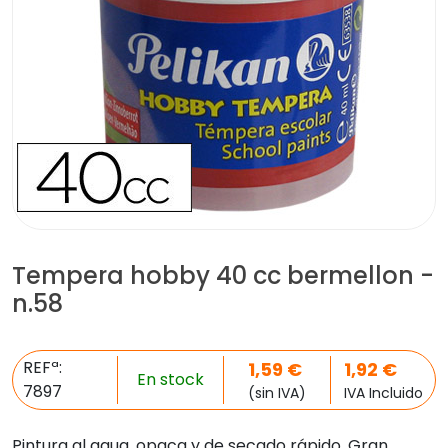
Tempera hobby 40 cc bermellon -
n.58
REFª:
1,59
€
1,92
€
En stock
7897
(sin IVA)
IVA Incluido
Pintura al agua, opaca y de secado rápido. Gran