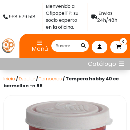
Bienvenido a
OfipapelTP: su
Envios
968 579 518
socio experto
24h/48h
en la oficina.
0
Menú
Catálogo
Inicio
/
Escolar
/
Temperas
/ Tempera hobby 40 cc
bermellon -n.58