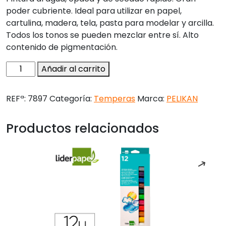
poder cubriente. Ideal para utilizar en papel,
cartulina, madera, tela, pasta para modelar y arcilla.
Todos los tonos se pueden mezclar entre sí. Alto
contenido de pigmentación.
Tempera
Añadir al carrito
hobby
40
REFª:
7897
Categoría:
Temperas
Marca:
PELIKAN
cc
bermellon
Productos relacionados
-
n.58
cantidad