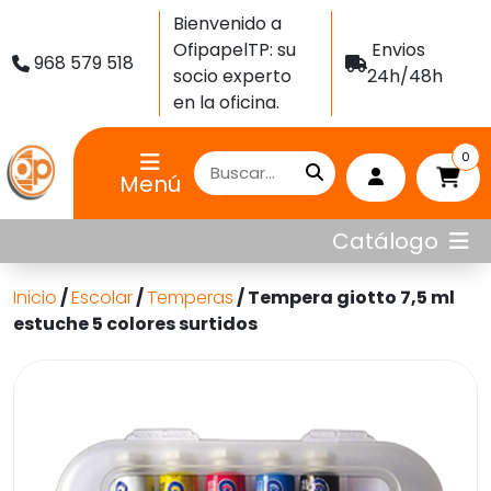
Bienvenido a
OfipapelTP: su
Envios
968 579 518
socio experto
24h/48h
en la oficina.
0
Menú
Catálogo
Inicio
/
Escolar
/
Temperas
/ Tempera giotto 7,5 ml
estuche 5 colores surtidos