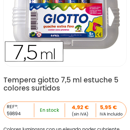
Tempera giotto 7,5 ml estuche 5
colores surtidos
REFª:
4,92
€
5,95
€
En stock
59894
(sin IVA)
IVA Incluido
Colores luminosos con un elevado poder cubriente.