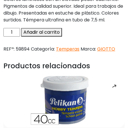
Pigmentos de calidad superior. Ideal para trabajos de
dibujo. Presentadas en estuche de plástico. Colores
surtidos. Témpera ultrafina en tubo de 7,5 ml.
Tempera
Añadir al carrito
giotto
7,5
REFª:
59894
Categoría:
Temperas
Marca:
GIOTTO
ml
estuche
Productos relacionados
5
colores
surtidos
cantidad