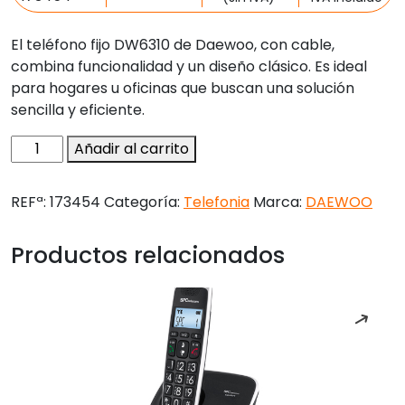
El teléfono fijo DW6310 de Daewoo, con cable,
combina funcionalidad y un diseño clásico. Es ideal
para hogares u oficinas que buscan una solución
sencilla y eficiente.
Telefono
Añadir al carrito
daewoo
sobremesa
REFª:
173454
Categoría:
Telefonia
Marca:
DAEWOO
pantalla
retroiluminada
Productos relacionados
manos
libres
color
blanco
cantidad