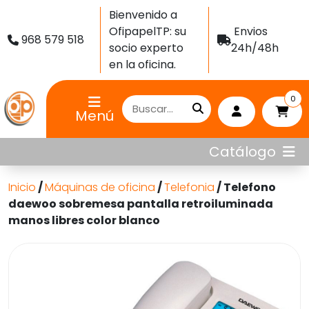
Bienvenido a
OfipapelTP: su
Envios
968 579 518
socio experto
24h/48h
en la oficina.
0
Menú
Catálogo
Inicio
/
Máquinas de oficina
/
Telefonia
/ Telefono
daewoo sobremesa pantalla retroiluminada
manos libres color blanco