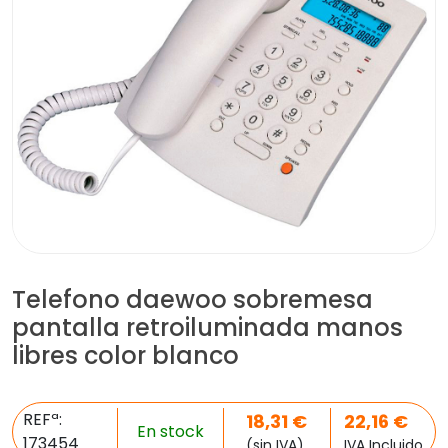
Telefono daewoo sobremesa
pantalla retroiluminada manos
libres color blanco
REFª:
18,31
€
22,16
€
En stock
173454
(sin IVA)
IVA Incluido