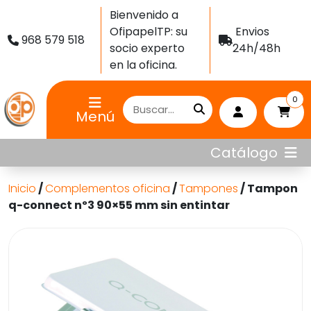
Bienvenido a
OfipapelTP: su
Envios
968 579 518
socio experto
24h/48h
en la oficina.
0
Menú
Catálogo
Inicio
/
Complementos oficina
/
Tampones
/ Tampon
q-connect nº3 90×55 mm sin entintar