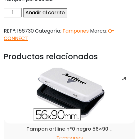
Tampon
Añadir al carrito
q-
connect
REFª:
156730
Categoría:
Tampones
Marca:
Q-
nº3
CONNECT
90x55
mm
Productos relacionados
sin
entintar
cantidad
Tampon artline nº0 negro 56×90 …
Tampones