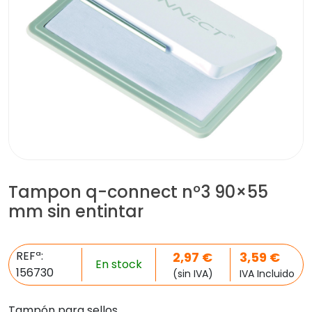
Tampon q-connect nº3 90×55
mm sin entintar
REFª:
2,97
€
3,59
€
En stock
156730
(sin IVA)
IVA Incluido
Tampón para sellos.