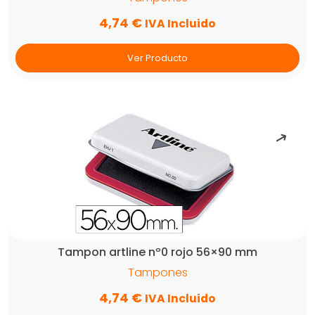
4,74
€
IVA Incluido
Ver Producto
Tampon artline nº0 rojo 56×90 mm
Tampones
4,74
€
IVA Incluido