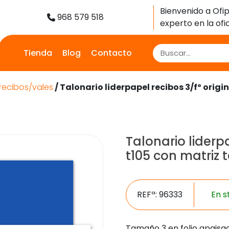
Bienvenido a Ofip
968 579 518
experto en la ofic
Tienda
Blog
Contacto
recibos/vales
/ Talonario liderpapel recibos 3/fº origi
Talonario liderpa
t105 con matriz 
REFª: 96333
En s
Tamaño 3 en folio apaisad