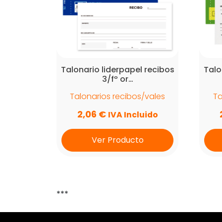
Talonario liderpapel recibos
Talo
3/fº or…
Talonarios recibos/vales
Ta
2,06
€
IVA Incluido
Ver Producto
***