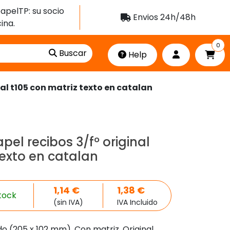
apelTP: su socio
Envios 24h/48h
ina.
0
Buscar
Help
nal t105 con matriz texto en catalan
pel recibos 3/fº original
texto en catalan
1,14
€
1,38
€
tock
(sin IVA)
IVA Incluido
o (205 x 102 mm). Con matriz. Original.