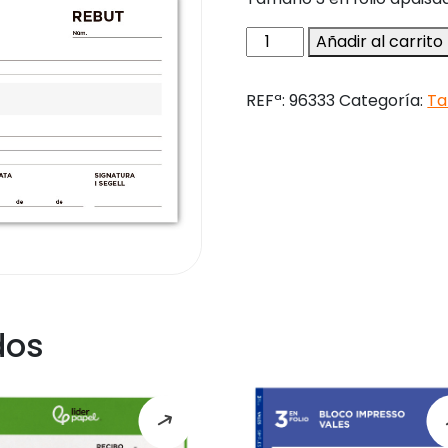
Talonario
Añadir al carrito
liderpapel
recibos
REFª:
96333
Categoría:
Ta
3/fº
original
t105
con
matriz
texto
en
catalan
cantidad
dos