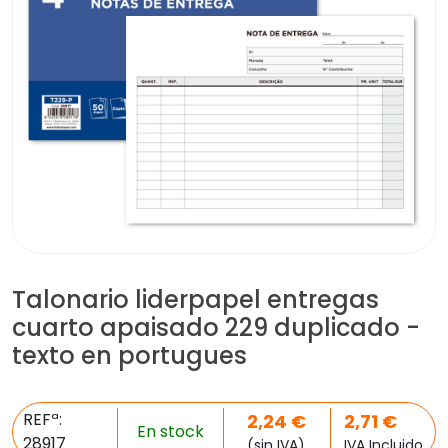
Talonario liderpapel entregas
cuarto apaisado 229 duplicado -
texto en portugues
REFª:
2,24
€
2,71
€
En stock
28917
(sin IVA)
IVA Incluido