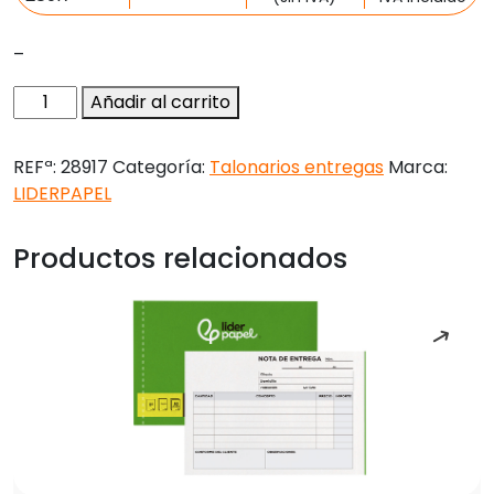
–
Talonario
Añadir al carrito
liderpapel
entregas
REFª:
28917
Categoría:
Talonarios entregas
Marca:
cuarto
LIDERPAPEL
apaisado
229
Productos relacionados
duplicado
-
texto
en
portugues
cantidad