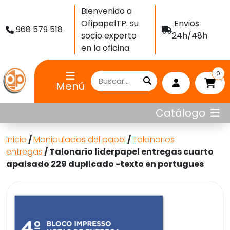
Bienvenido a
OfipapelTP: su
Envios
968 579 518
socio experto
24h/48h
en la oficina.
0
Menú
Catálogo
Inicio
/
Manipulados del papel
/
Talonarios
entregas
/ Talonario liderpapel entregas cuarto
apaisado 229 duplicado -texto en portugues