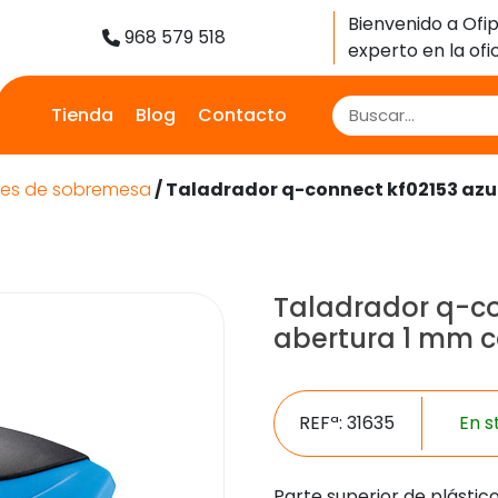
Bienvenido a Ofip
968 579 518
experto en la ofic
Tienda
Blog
Contacto
res de sobremesa
/ Taladrador q-connect kf02153 azu
Taladrador q-co
abertura 1 mm c
REFª: 31635
En s
Parte superior de plástic