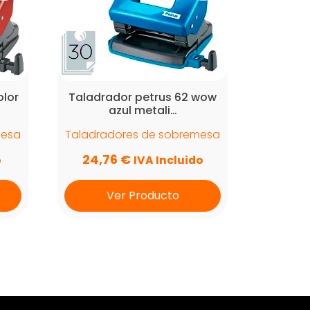
olor
Taladrador petrus 62 wow
azul metali…
mesa
Taladradores de sobremesa
24,76
€
o
IVA Incluido
Ver Producto