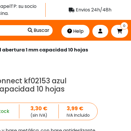
apelTP: su socio
Envios 24h/48h
ina.
0
Buscar
Help
l abertura 1 mm capacidad 10 hojas
nnect kf02153 azul
apacidad 10 hojas
3,30
€
3,99
€
tock
(sin IVA)
IVA Incluido
o y base metálica, con base antideslizante