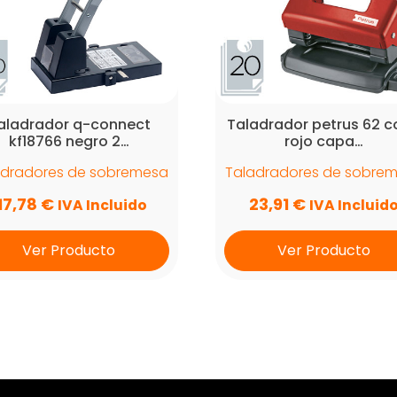
aladrador q-connect
Taladrador petrus 62 c
kf18766 negro 2…
rojo capa…
adradores de sobremesa
Taladradores de sobre
17,78
€
23,91
€
IVA Incluido
IVA Incluid
Ver Producto
Ver Producto