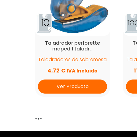
Taladrador perforette
T
maped 1 taladr…
Taladradores de sobremesa
Tal
4,72
€
1
IVA Incluido
Ver Producto
***