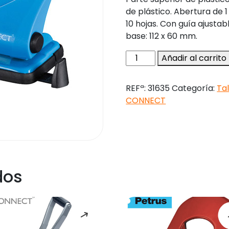
de plástico. Abertura de
10 hojas. Con guía ajustab
base: 112 x 60 mm.
Taladrador
Añadir al carrito
q-
connect
REFª:
31635
Categoría:
Ta
kf02153
CONNECT
azul
abertura
1
mm
capacidad
10
dos
hojas
cantidad