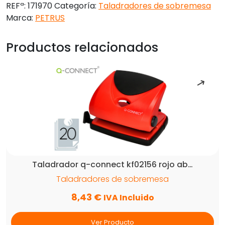
REFª:
171970
Categoría:
Taladradores de sobremesa
recycle
Marca:
PETRUS
negro
capacidad
Productos relacionados
25
hojas
cantidad
Taladrador q-connect kf02156 rojo ab…
Taladradores de sobremesa
8,43
€
IVA Incluido
Ver Producto