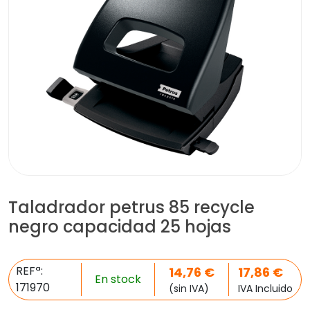
Taladrador petrus 85 recycle
negro capacidad 25 hojas
REFª:
14,76
€
17,86
€
En stock
171970
(sin IVA)
IVA Incluido