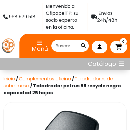
Bienvenido a
OfipapelTP: su
Envios
968 579 518
socio experto
24h/48h
en la oficina.
0
Menú
Catálogo
Inicio
/
Complementos oficina
/
Taladradores de
sobremesa
/ Taladrador petrus 85 recycle negro
capacidad 25 hojas