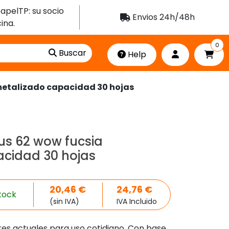
apelTP: su socio
Envios 24h/48h
ina.
0
Buscar
Help
metalizado capacidad 30 hojas
us 62 wow fucsia
cidad 30 hojas
20,46
€
24,76
€
tock
(sin IVA)
IVA Incluido
res actuales para uso cotidiano. Con base