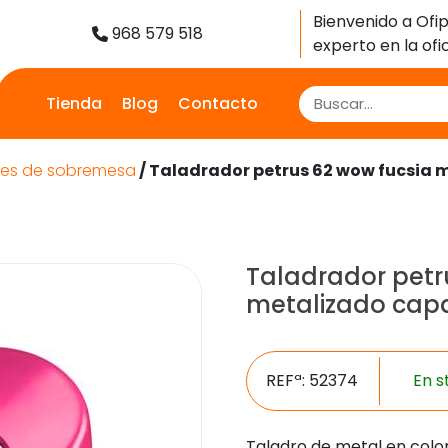
Bienvenido a Ofip
968 579 518
experto en la ofic
Tienda
Blog
Contacto
res de sobremesa
/ Taladrador petrus 62 wow fucsia 
Taladrador petr
metalizado capa
REFª: 52374
En s
Taladro de metal en colo