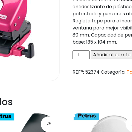
antideslizante de plástico
patentada y punzones afi
Regleta tope para alinea
ventana para mejor visibil
80 mm. Capacidad de perf
base: 135 x 104 mm.
Taladrador
Añadir al carrito
petrus
62
REFª:
52374
Categoría:
T
wow
fucsia
metalizado
capacidad
dos
30
hojas
cantidad