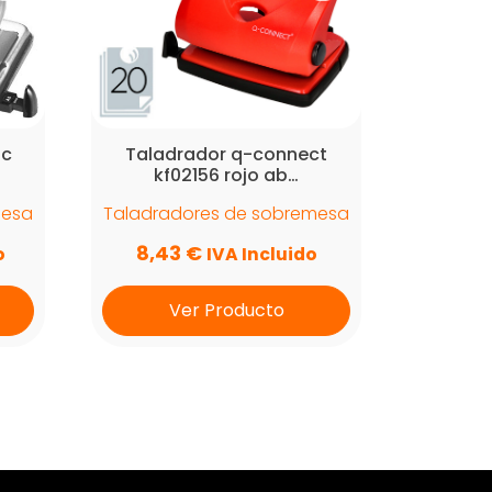
 c
Taladrador q-connect
kf02156 rojo ab…
mesa
Taladradores de sobremesa
8,43
€
o
IVA Incluido
Ver Producto