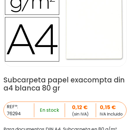
Subcarpeta papel exacompta din
a4 blanca 80 gr
REFª:
0,12
€
0,15
€
En stock
76294
(sin IVA)
IVA Incluido
Para documentos DIN A4. Subcarpeta en 80 g/m².