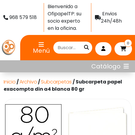
Bienvenido a
OfipapelTP: su
Envios
968 579 518
socio experto
24h/48h
en la oficina.
0
Menú
Catálogo
Inicio
/
Archivo
/
Subcarpetas
/ Subcarpeta papel
exacompta din a4 blanca 80 gr