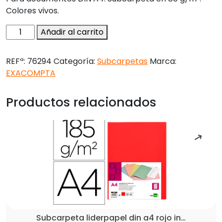
Colores vivos.
Subcarpeta
Añadir al carrito
papel
exacompta
REFª:
76294
Categoría:
Subcarpetas
Marca:
din
EXACOMPTA
a4
blanca
Productos relacionados
80
gr
cantidad
Subcarpeta liderpapel din a4 rojo in…