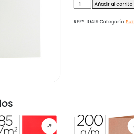
Subcarpeta
Añadir al carrito
liderpapel
a4
REFª:
10419
Categoría:
Su
blanco
180g/m2
cantidad
dos