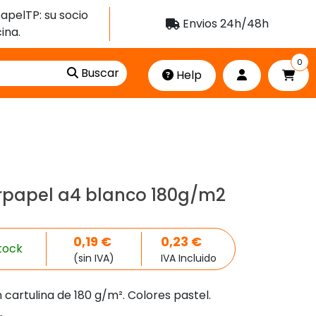
apelTP: su socio
Envios 24h/48h
ina.
0
Buscar
Help
rpapel a4 blanco 180g/m2
0,19
€
0,23
€
tock
(sin IVA)
IVA Incluido
cartulina de 180 g/m². Colores pastel.