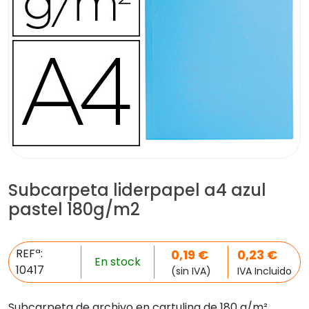
Subcarpeta liderpapel a4 azul
pastel 180g/m2
REFª:
0,19
€
0,23
€
En stock
10417
(sin IVA)
IVA Incluido
Subcarpeta de archivo en cartulina de 180 g/m².