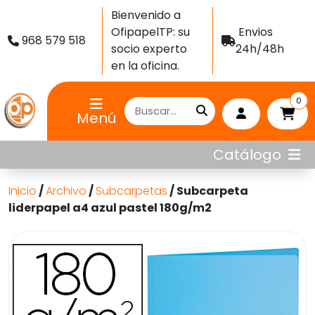
Bienvenido a
OfipapelTP: su
Envios
968 579 518
socio experto
24h/48h
en la oficina.
0
Menú
Catálogo
Inicio
/
Archivo
/
Subcarpetas
/ Subcarpeta
liderpapel a4 azul pastel 180g/m2