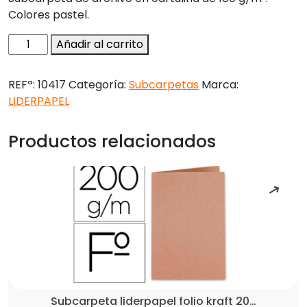
Colores pastel.
Subcarpeta
Añadir al carrito
liderpapel
a4
REFª:
10417
Categoría:
Subcarpetas
Marca:
azul
LIDERPAPEL
pastel
180g/m2
Productos relacionados
cantidad
Subcarpeta liderpapel folio kraft 20…