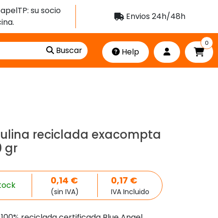
apelTP: su socio
Envios 24h/48h
ina.
0
Buscar
Help
ulina reciclada exacompta
 gr
0,14
€
0,17
€
tock
(sin IVA)
IVA Incluido
100% reciclada certificada Blue Angel.