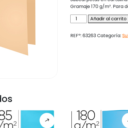
Gramaje 170 g/m². Para d
Subcarpeta
Añadir al carrito
cartulina
reciclada
REFª:
63263
Categoría:
Su
exacompta
din
a4
crema
170
gr
cantidad
dos