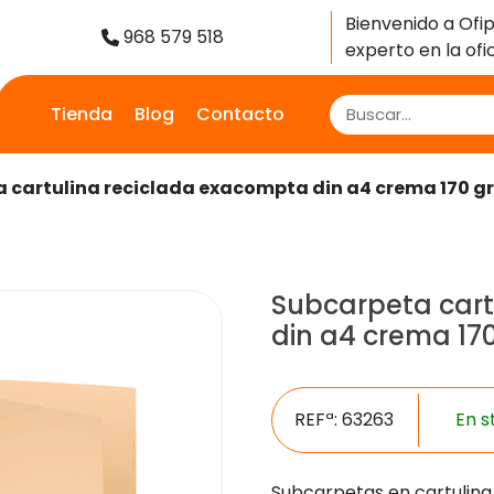
Bienvenido a Ofip
968 579 518
experto en la ofic
Tienda
Blog
Contacto
 cartulina reciclada exacompta din a4 crema 170 gr
Subcarpeta cart
din a4 crema 170
REFª: 63263
En s
Subcarpetas en cartulina 