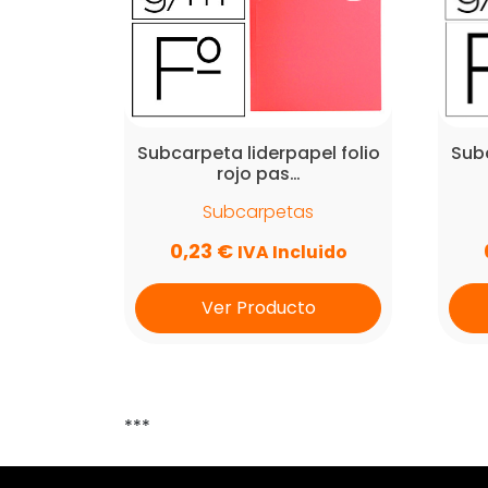
Subcarpeta liderpapel folio
Subc
rojo pas…
Subcarpetas
0,23
€
IVA Incluido
Ver Producto
***