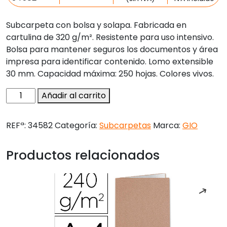
Subcarpeta con bolsa y solapa. Fabricada en
cartulina de 320 g/m². Resistente para uso intensivo.
Bolsa para mantener seguros los documentos y área
impresa para identificar contenido. Lomo extensible
30 mm. Capacidad máxima: 250 hojas. Colores vivos.
Subcarpeta
Añadir al carrito
cartulina
gio
REFª:
34582
Categoría:
Subcarpetas
Marca:
GIO
folio
pocket
Productos relacionados
rojo
con
bolsa
y
solapa
320g/m2