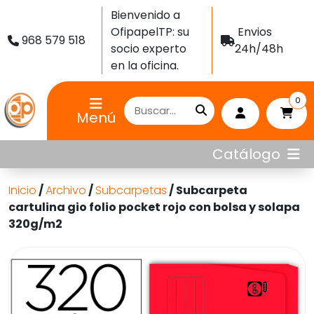
Bienvenido a
OfipapelTP: su
Envios
968 579 518
socio experto
24h/48h
en la oficina.
0
Menú
Catálogo
Inicio
/
Archivo
/
Subcarpetas
/ Subcarpeta
cartulina gio folio pocket rojo con bolsa y solapa
320g/m2