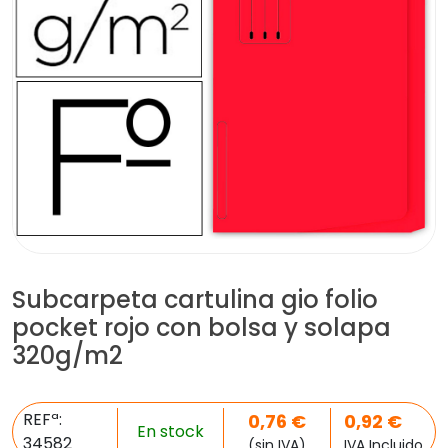
Subcarpeta cartulina gio folio
pocket rojo con bolsa y solapa
320g/m2
REFª:
0,76
€
0,92
€
En stock
34582
(sin IVA)
IVA Incluido