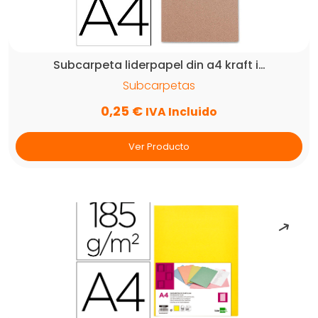
cantidad
Subcarpeta liderpapel din a4 kraft i…
Subcarpetas
0,25
€
IVA Incluido
Ver Producto