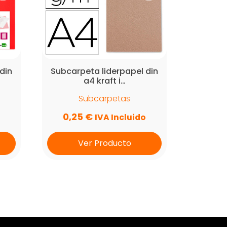
din
Subcarpeta liderpapel din
a4 kraft i…
Subcarpetas
0,25
€
IVA Incluido
Ver Producto