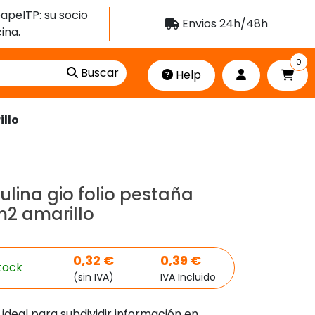
apelTP: su socio
Envios 24h/48h
ina.
0
Buscar
Help
illo
lina gio folio pestaña
2 amarillo
0,32
€
0,39
€
tock
(sin IVA)
IVA Incluido
deal para subdividir información en