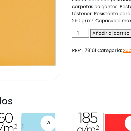
carpetas colgantes. Pest
fástener. Resistente para
250 g/m². Capacidad máxim
Subcarpeta
Añadir al carrito
cartulina
gio
REFª:
78161
Categoría:
Su
folio
pestaña
derecha
250
g/m2
amarillo
cantidad
dos