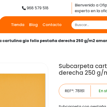
Bienvenido a Ofip
968 579 518
experto en la ofic
Tienda
Blog
Contacto
 cartulina gio folio pestaña derecha 250 g/m2 amar
Subcarpeta cartu
derecha 250 g/m
REFª: 78161
En s
Subcarpeta con pestaña, i