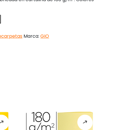
bcarpetas
Marca:
GIO