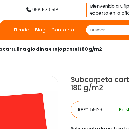
Bienvenido a Ofip
968 579 518
experto en la ofic
Tienda
Blog
Contacto
 cartulina gio din a4 rojo pastel 180 g/m2
Subcarpeta cartu
180 g/m2
REFª: 59123
En s
Subcarpeta de archivo fa