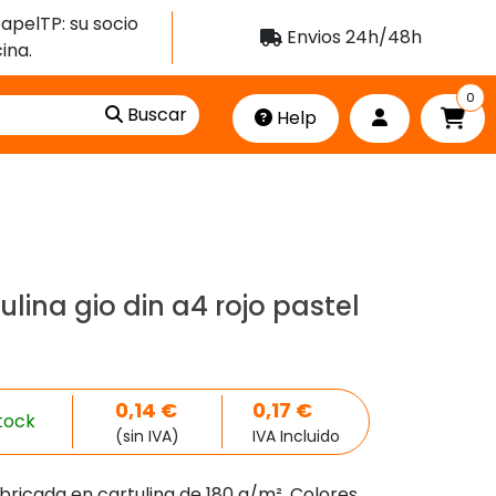
apelTP: su socio
Envios 24h/48h
ina.
0
Buscar
Help
lina gio din a4 rojo pastel
0,14
€
0,17
€
tock
(sin IVA)
IVA Incluido
bricada en cartulina de 180 g/m². Colores