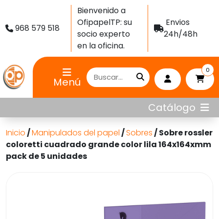
Bienvenido a
OfipapelTP: su
Envios
968 579 518
socio experto
24h/48h
en la oficina.
0
Menú
Catálogo
Inicio
/
Manipulados del papel
/
Sobres
/ Sobre rossler
coloretti cuadrado grande color lila 164x164xmm
pack de 5 unidades