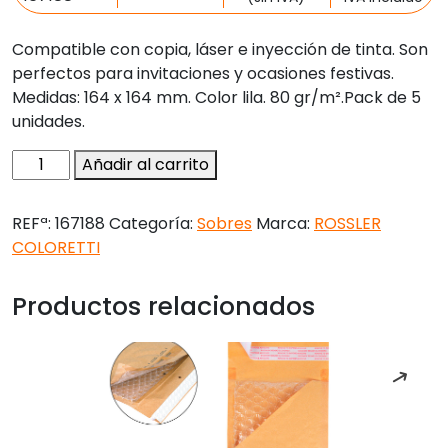
Compatible con copia, láser e inyección de tinta. Son
perfectos para invitaciones y ocasiones festivas.
Medidas: 164 x 164 mm. Color lila. 80 gr/m².Pack de 5
unidades.
Sobre
Añadir al carrito
rossler
coloretti
REFª:
167188
Categoría:
Sobres
Marca:
ROSSLER
cuadrado
COLORETTI
grande
color
Productos relacionados
lila
164x164xmm
pack
de
5
unidades