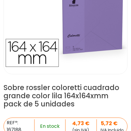
Sobre rossler coloretti cuadrado
grande color lila 164x164xmm
pack de 5 unidades
REFª:
4,73
€
5,72
€
En stock
167188
(sin IVA)
IVA Incluido