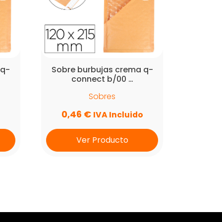
 q-
Sobre burbujas crema q-
connect b/00 …
Sobres
0,46
€
IVA Incluido
Ver Producto