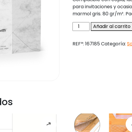
para invitaciones y ocasio
marmol gris. 80 gr/m². Pa
Sobre
Añadir al carrito
rossler
coloretti
REFª:
167185
Categoría:
S
c7
color
marmol
gris
81x114
mm
pack
de
dos
5
unidades
cantidad