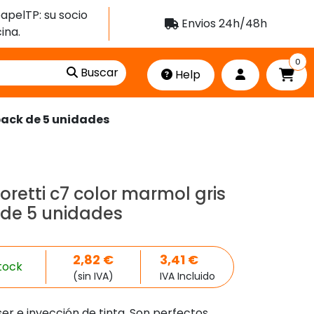
apelTP: su socio
Envios 24h/48h
ina.
0
Buscar
Help
 pack de 5 unidades
loretti c7 color marmol gris
 de 5 unidades
2,82
€
3,41
€
tock
(sin IVA)
IVA Incluido
er e inyección de tinta. Son perfectos