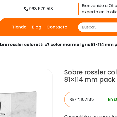
Bienvenido a Ofip
968 579 518
experto en la ofic
Tienda
Blog
Contacto
obre rossler coloretti c7 color marmol gris 81×114 mm
Sobre rossler co
81×114 mm pack
REFª: 167185
En s
Compatible con copia, lás