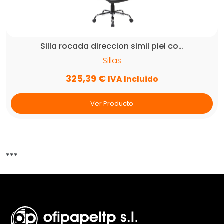
Silla rocada direccion simil piel co…
Sillas
325,39
€
IVA Incluido
Ver Producto
***