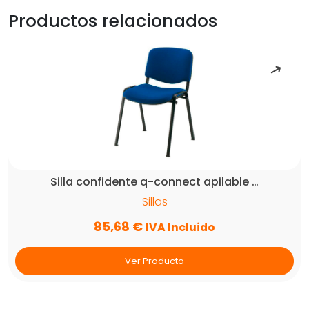
brazos
Productos relacionados
fijos
base
nylon
con
ruedas
similpiel
negro/rojo
435x430x880-
995
mm
Silla confidente q-connect apilable …
cantidad
Sillas
85,68
€
IVA Incluido
Ver Producto