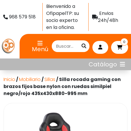
Bienvenido a
OfipapelTP: su
Envios
968 579 518
socio experto
24h/48h
en la oficina.
0
Menú
Catálogo
Inicio
/
Mobiliario
/
Sillas
/ Silla rocada gaming con
brazos fijos base nylon con ruedas similpiel
negro/rojo 435x430x880-995 mm