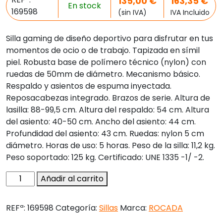
135,00
€
163,35
€
En stock
169598
(sin IVA)
IVA Incluido
Silla gaming de diseño deportivo para disfrutar en tus
momentos de ocio o de trabajo. Tapizada en símil
piel. Robusta base de polímero técnico (nylon) con
ruedas de 50mm de diámetro. Mecanismo básico.
Respaldo y asientos de espuma inyectada.
Reposacabezas integrado. Brazos de serie. Altura de
lasilla: 88-99,5 cm. Altura del respaldo: 54 cm. Altura
del asiento: 40-50 cm. Ancho del asiento: 44 cm.
Profundidad del asiento: 43 cm. Ruedas: nylon 5 cm
diámetro. Horas de uso: 5 horas. Peso de la silla: 11,2 kg.
Peso soportado: 125 kg. Certificado: UNE 1335 -1/ -2.
Silla
Añadir al carrito
rocada
gaming
REFª:
169598
Categoría:
Sillas
Marca:
ROCADA
con