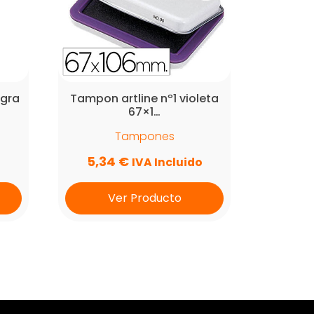
egra
Tampon artline nº1 violeta
67×1…
Tampones
5,34
€
o
IVA Incluido
Ver Producto