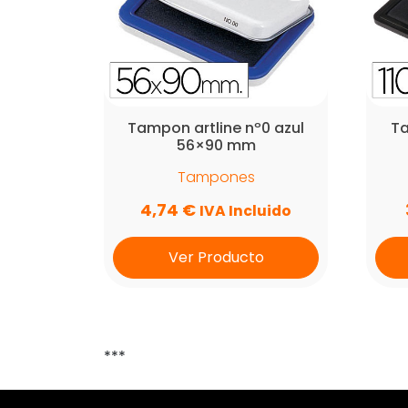
Tampon artline nº0 azul
T
56×90 mm
Tampones
4,74
€
IVA Incluido
Ver Producto
***