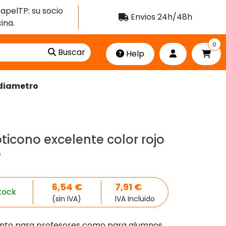
apelTP: su socio
Envios 24h/48h
ina.
0
Buscar
Help
 diametro
oticono excelente color rojo
o
6,54
€
7,91
€
tock
(sin IVA)
IVA Incluido
Tanto para profesores como para alumnos.