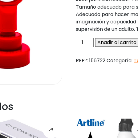
Tamaño adecuado para su
Adecuado para hacer manu
imaginación y capacidad m
supervisión de un adulto
Sello
Añadir al carrito
artline
emoticono
REFª:
156722
Categoría:
T
excelente
color
rojo
22
mm
diametro
dos
cantidad