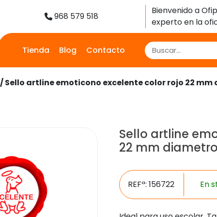
Bienvenido a Ofip
968 579 518
experto en la ofic
Tienda
Blog
Contacto
/ Sello artline emoticono excelente color rojo 22 mm
Sello artline em
22 mm diametr
REFª: 156722
En s
Ideal para uso escolar. 