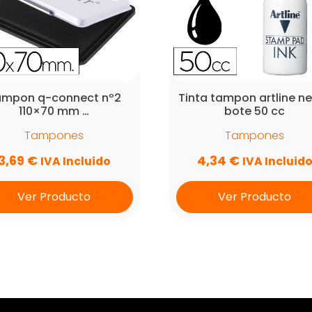
ampon q-connect nº2
Tinta tampon artline n
110×70 mm …
bote 50 cc
Tampones
Tampones
3,69
€
4,34
€
IVA Incluido
IVA Incluid
Ver Producto
Ver Producto